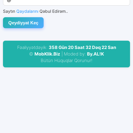
Saytın
Qaydalarını
Qəbul Edirəm..
Fəaliyyətdəyik:
358 Gün 20 Saat 32 Dəq 22 San
©
MobKlik.Biz
| Moded by:
By.AL!K
Bütün Hüquqlar Qorunur!