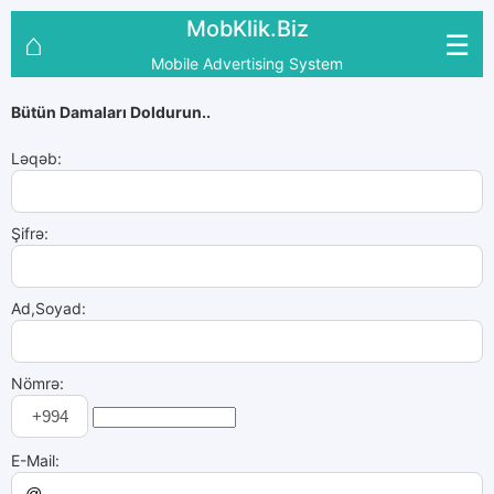
MobKlik.Biz
⌂
☰
Mobile Advertising System
Bütün Damaları Doldurun..
Ləqəb:
Şifrə:
Ad,Soyad:
Nömrə:
E-Mail: